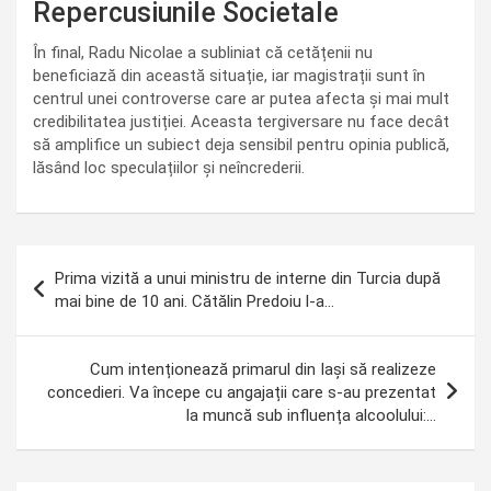
Repercusiunile Societale
În final, Radu Nicolae a subliniat că cetățenii nu
beneficiază din această situație, iar magistrații sunt în
centrul unei controverse care ar putea afecta și mai mult
credibilitatea justiției. Aceasta tergiversare nu face decât
să amplifice un subiect deja sensibil pentru opinia publică,
lăsând loc speculațiilor și neîncrederii.
Navigare
Prima vizită a unui ministru de interne din Turcia după
în
mai bine de 10 ani. Cătălin Predoiu l-a…
articole
Cum intenționează primarul din Iași să realizeze
concedieri. Va începe cu angajații care s-au prezentat
la muncă sub influența alcoolului:…