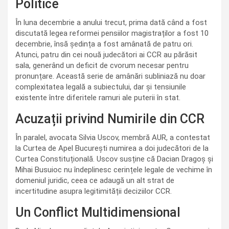
Politice
În luna decembrie a anului trecut, prima dată când a fost
discutată legea reformei pensiilor magistraților a fost 10
decembrie, însă ședința a fost amânată de patru ori.
Atunci, patru din cei nouă judecători ai CCR au părăsit
sala, generând un deficit de cvorum necesar pentru
pronunțare. Această serie de amânări subliniază nu doar
complexitatea legală a subiectului, dar și tensiunile
existente între diferitele ramuri ale puterii în stat.
Acuzații privind Numirile din CCR
În paralel, avocata Silvia Uscov, membră AUR, a contestat
la Curtea de Apel București numirea a doi judecători de la
Curtea Constituțională. Uscov susține că Dacian Dragoș și
Mihai Busuioc nu îndeplinesc cerințele legale de vechime în
domeniul juridic, ceea ce adaugă un alt strat de
incertitudine asupra legitimității deciziilor CCR.
Un Conflict Multidimensional