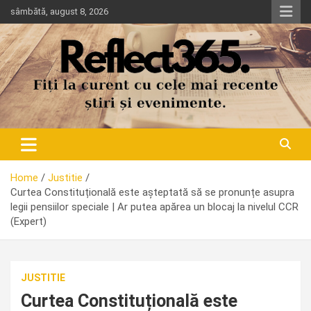
Skip
sâmbătă, august 8, 2026
to
content
Home
Justitie
Curtea Constituțională este așteptată să se pronunțe asupra
legii pensiilor speciale | Ar putea apărea un blocaj la nivelul CCR
(Expert)
JUSTITIE
Curtea Constituțională este