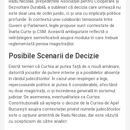
Radu Nicolae, președintele Asociației pentru Cooperare și
Dezvoltare Durabilă, a subliniat că decizia care urmează nu
este doar una de ordin juridic, ci și una cu implicații politice
profunde. În contextul unei colaborări tensionate între
Guvern și Parlament, legile propuse sunt contestate de
Înalta Curte și CSM. Această ambiguitate reflectă o
neînțelegere semnificativă asupra modului în care trebuie
reglementată pensia magistraților.
Posibile Scenarii de Decizie
Există temeri că Curtea ar putea față de o nouă amânare,
datorită jocurilor de putere interne și a posibilelor absențe
în rândul judecătorilor. În cazul unei respingeri a legii,
repercusiunile politice ar putea fi considerabile, afectând
nu doar magistrații, ci și încrederea generală în sistemul
judiciar. De asemenea, eventualitatea ca Curtea
Constituțională să aștepte o decizie de la Curtea de Apel
București asupra contestației privind numirile judecătorilor
este o opțiune amintită de Radu Nicolae, dar este văzută
cu scepticism de către analist.