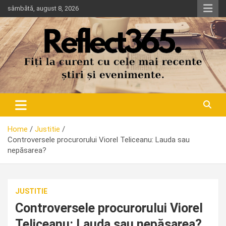
Skip
sâmbătă, august 8, 2026
to
content
Home
Justitie
Controversele procurorului Viorel Teliceanu: Lauda sau
nepăsarea?
JUSTITIE
Controversele procurorului Viorel
Teliceanu: Lauda sau nepăsarea?