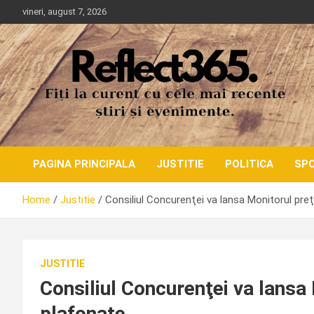
Skip
vineri, august 7, 2026
to
content
PAGINA PRINCIPALA
JUSTITIE
POLITICA
SP
Home
Justitie
Consiliul Concurenţei va lansa Monitorul preţ
JUSTITIE
Consiliul Concurenţei va lansa
plafonate.