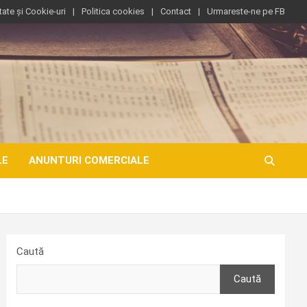
tate și Cookie-uri
Politica cookies
Contact
Urmareste-ne pe FB
LE
ANUNTURI COMERCIALE
Caută
Caută