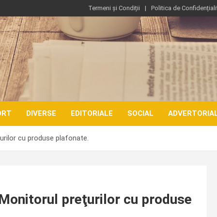
Termeni și Condiții
Politica de Confidențiali
ORT
DIVERSE
EDITORIALE
SOCIAL
ADVERTORIA
urilor cu produse plafonate.
 Monitorul preţurilor cu produse