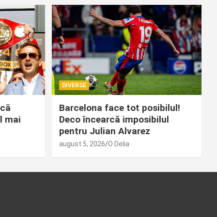
DIVERSE
 că
Barcelona face tot posibilul!
l mai
Deco încearcă imposibilul
pentru Julian Alvarez
august 5, 2026
O Delia