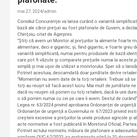
mai 27, 2024
admin
Consiliul Concurenţei va lansa curând o variantă simplificat
bază ale căror preţuri au fost plafonate de Guvern, a decl
Chiriţoiu, citat de Agerpres.
“Ştiţi că avem un Monitor al preţurilor la alimente foarte
alimentare, deci e gigantic, şi, fiind gigantic, e foarte gre
variantă simplificată, numai pentru produsele de bază identi
care pot fi văzute şi comparate preţurile numai la aceste p
simplă şi mai uşor de utilizat a monitorului. Sper să o lansă
Potrivit acestuia, deocamdată doar jumătate dintre retaileri
“Momentan nu avem date de la toţi retailerii. Trebuie să se
toţi au reuşit să facă acest lucru. Mai mult de jumătate ne 
dacă nu reuşim să pornim cu toţi retailerii, dacă la unii du
o să pornim numai cu cei pe care îi avem. Destul de curând”, 
Legea nr. 63/2024 privind aprobarea Ordonanţei de urgenţă 
Ordonanţei de urgenţă a Guvernului nr. 67/2023 privind ins
creşterii excesive a preţurilor la unele produse agricole şi
acte normative a fost publicată în Monitorul Oficial, Partea 
Potrivit actului normativ, măsura de plafonare a adaosurilo