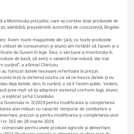
ă a Monitorului preţurilor, care va conţine doar produsele de
arat, sâmbătă, preşedintele autorităţii de concurenţă, Bogdan
 mare. Avem toate magazinele din ţară, cu toate produsele
u de utilizat de consumatori şi atunci am hotărât să facem şi o
ficate de Guvern în lege. Deci, o secţiune a monitorului în
roduse de bază, să aveţi o variantă mai redusă, dar mai
m curând”, a afirmat Chiriţoiu.
 au furnizat datele necesare referitoare la preţuri.
 conecteze la sistemul nostru ca să ne livreze datele şi nu
dau deja datele, deci, în curând, o să îl facem public. Vedem,
rează prea mult să îşi adapteze sistemul conform legii, atunci
a explicat şeful Consiliului.
a Guvernului nr. 5/2024 pentru modificarea şi completarea
tituirea unei măsuri cu caracter temporar de combatere a
 alimentare, precum şi pentru modificarea şi completarea unor
I nr. 265 din 28 martie 2024.
r comerciale pentru unele produse agricole şi alimentare,