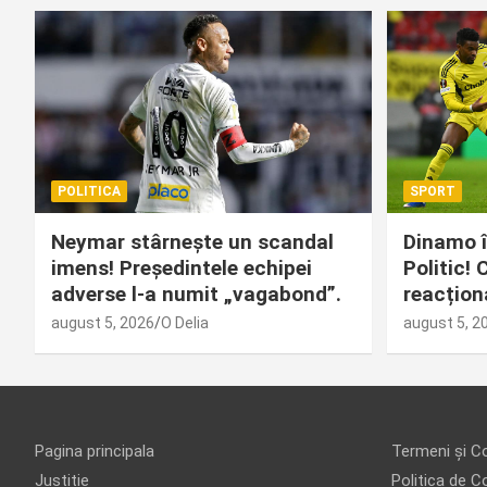
POLITICA
SPORT
Neymar stârnește un scandal
Dinamo î
imens! Președintele echipei
Politic!
adverse l-a numit „vagabond”.
reacțion
august 5, 2026
O Delia
august 5, 2
Pagina principala
Termeni și Co
Justitie
Politica de Co