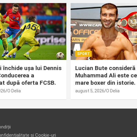
SPORT
i închide ușa lui Dennis
Lucian Bute consideră
 Conducerea a
Muhammad Ali este ce
at după oferta FCSB.
mare boxer din istorie.
026
O Delia
august 5, 2026
O Delia
ndiții
nfidențialitate și Cookie-uri