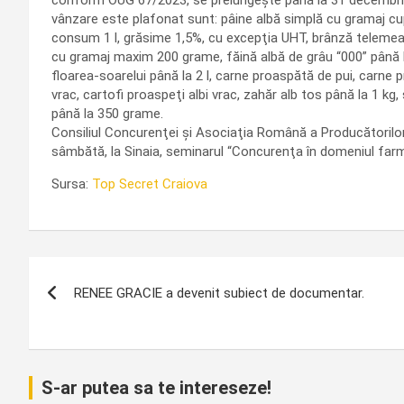
conform OUG 67/2023, se prelungeşte până la 31 decembrie 
vânzare este plafonat sunt: pâine albă simplă cu gramaj cup
consum 1 l, grăsime 1,5%, cu excepţia UHT, brânză telemea d
cu gramaj maxim 200 grame, făină albă de grâu “000” până la 
floarea-soarelui până la 2 l, carne proaspătă de pui, carn
vrac, cartofi proaspeţi albi vrac, zahăr alb tos până la 1 
până la 350 grame.
Consiliul Concurenţei şi Asociaţia Română a Producătoril
sâmbătă, la Sinaia, seminarul “Concurenţa în domeniul far
Sursa:
Top Secret Craiova
Navigare
RENEE GRACIE a devenit subiect de documentar.
în
articole
S-ar putea sa te intereseze!