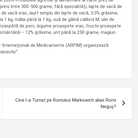
2024. Produsele agricole şi alimentare al căror preţ de
rins între 300-500 grame, fără specialităţi, lapte de vacă de
e vacă vrac, iaurt simplu din lapte de vacă, 3,5% grăsime,
1 kg, mălai până la 1 kg, ouă de găină calibrul M, ulei de
e proaspătă de porc, legume proaspete vrac, fructe proaspete
kg, smântână – 12% grăsime, unt până la 250 grame, magiun
or Internaţionali de Medicamente (ARPIM) organizează
maceutic”.
Cine l-a Turnat pe Romulus Markowich alias Romi
Neguș?