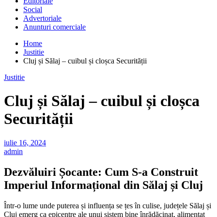
Editoriale
Social
Advertoriale
Anunturi comerciale
Home
Justitie
Cluj și Sălaj – cuibul și cloșca Securității
Justitie
Cluj și Sălaj – cuibul și cloșca
Securității
iulie 16, 2024
admin
Dezvăluiri Șocante: Cum S-a Construit
Imperiul Informațional din Sălaj și Cluj
Într-o lume unde puterea și influența se țes în culise, județele Sălaj și
Cluj emerg ca epicentre ale unui sistem bine înrădăcinat, alimentat