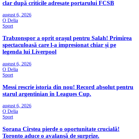
clar după criticile adresate portarului FCSB
august 6, 2026
O Delia
Sport
Trabzonspor a oprit orașul pentru Salah! Primirea
spectaculoasă care l-a impresionat chiar și pe
legenda lui Liverpool
august 6, 2026
O Delia
Sport
Messi rescrie istoria din nou! Record absolut pentru
starul argentinian în Leagues Cup.
august 6, 2026
O Delia
Sport
Sorana Cîrstea pierde o oportunitate crucială!
Toronto aduce o avalanșă de surprize.