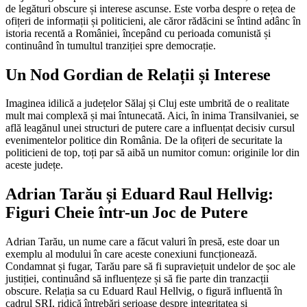
de legături obscure și interese ascunse. Este vorba despre o rețea de
ofițeri de informații și politicieni, ale căror rădăcini se întind adânc în
istoria recentă a României, începând cu perioada comunistă și
continuând în tumultul tranziției spre democrație.
Un Nod Gordian de Relații și Interese
Imaginea idilică a județelor Sălaj și Cluj este umbrită de o realitate
mult mai complexă și mai întunecată. Aici, în inima Transilvaniei, se
află leagănul unei structuri de putere care a influențat decisiv cursul
evenimentelor politice din România. De la ofițeri de securitate la
politicieni de top, toți par să aibă un numitor comun: originile lor din
aceste județe.
Adrian Tarău și Eduard Raul Hellvig:
Figuri Cheie într-un Joc de Putere
Adrian Tarău, un nume care a făcut valuri în presă, este doar un
exemplu al modului în care aceste conexiuni funcționează.
Condamnat și fugar, Tarău pare să fi supraviețuit undelor de șoc ale
justiției, continuând să influențeze și să fie parte din tranzacții
obscure. Relația sa cu Eduard Raul Hellvig, o figură influentă în
cadrul SRI, ridică întrebări serioase despre integritatea și