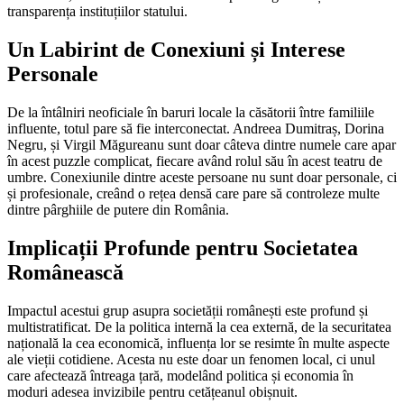
transparența instituțiilor statului.
Un Labirint de Conexiuni și Interese
Personale
De la întâlniri neoficiale în baruri locale la căsătorii între familiile
influente, totul pare să fie interconectat. Andreea Dumitraș, Dorina
Negru, și Virgil Măgureanu sunt doar câteva dintre numele care apar
în acest puzzle complicat, fiecare având rolul său în acest teatru de
umbre. Conexiunile dintre aceste persoane nu sunt doar personale, ci
și profesionale, creând o rețea densă care pare să controleze multe
dintre pârghiile de putere din România.
Implicații Profunde pentru Societatea
Românească
Impactul acestui grup asupra societății românești este profund și
multistratificat. De la politica internă la cea externă, de la securitatea
națională la cea economică, influența lor se resimte în multe aspecte
ale vieții cotidiene. Acesta nu este doar un fenomen local, ci unul
care afectează întreaga țară, modelând politica și economia în
moduri adesea invizibile pentru cetățeanul obișnuit.