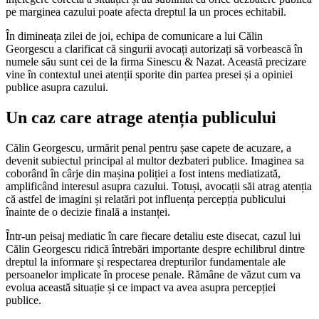
pe marginea cazului poate afecta dreptul la un proces echitabil.
În dimineața zilei de joi, echipa de comunicare a lui Călin
Georgescu a clarificat că singurii avocați autorizați să vorbească în
numele său sunt cei de la firma Sinescu & Nazat. Această precizare
vine în contextul unei atenții sporite din partea presei și a opiniei
publice asupra cazului.
Un caz care atrage atenția publicului
Călin Georgescu, urmărit penal pentru șase capete de acuzare, a
devenit subiectul principal al multor dezbateri publice. Imaginea sa
coborând în cârje din mașina poliției a fost intens mediatizată,
amplificând interesul asupra cazului. Totuși, avocații săi atrag atenția
că astfel de imagini și relatări pot influența percepția publicului
înainte de o decizie finală a instanței.
Într-un peisaj mediatic în care fiecare detaliu este disecat, cazul lui
Călin Georgescu ridică întrebări importante despre echilibrul dintre
dreptul la informare și respectarea drepturilor fundamentale ale
persoanelor implicate în procese penale. Rămâne de văzut cum va
evolua această situație și ce impact va avea asupra percepției
publice.