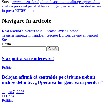
Sursa:
www.antena3.ro/politica/avocatii-lui-calin-georgescu-fac-
apel-ca-procesul-penal-al-lui-calin-georgescu-sa-nu-se-desfasoare-
in-presa-737691.html
Navigare în articole
Real Madrid a pierdut fostul jucător Javier Dorado!
Transfer surpriză în handbal! George Buricea devine antrenorul
Stelei
Caută
Caută
S-ar putea sa te intereseze!
Politica
Bolojan afirmă că centralele pe cărbune trebuie
închise definitiv: „Operarea lor generează pierderi”
august 7, 2026
O Delia
Politica