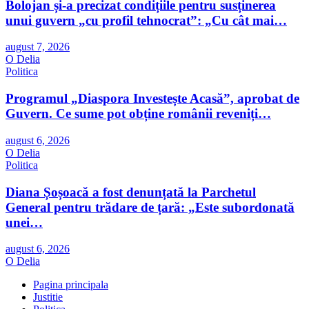
Bolojan și-a precizat condițiile pentru susținerea
unui guvern „cu profil tehnocrat”: „Cu cât mai…
august 7, 2026
O Delia
Politica
Programul „Diaspora Investește Acasă”, aprobat de
Guvern. Ce sume pot obține românii reveniți…
august 6, 2026
O Delia
Politica
Diana Șoșoacă a fost denunțată la Parchetul
General pentru trădare de țară: „Este subordonată
unei…
august 6, 2026
O Delia
Pagina principala
Justitie