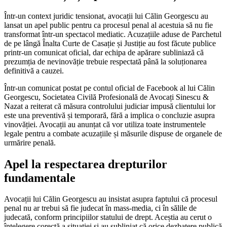
Într-un context juridic tensionat, avocații lui Călin Georgescu au
lansat un apel public pentru ca procesul penal al acestuia să nu fie
transformat într-un spectacol mediatic. Acuzațiile aduse de Parchetul
de pe lângă Înalta Curte de Casație și Justiție au fost făcute publice
printr-un comunicat oficial, dar echipa de apărare subliniază că
prezumția de nevinovăție trebuie respectată până la soluționarea
definitivă a cauzei.
Într-un comunicat postat pe contul oficial de Facebook al lui Călin
Georgescu, Societatea Civilă Profesională de Avocați Sinescu &
Nazat a reiterat că măsura controlului judiciar impusă clientului lor
este una preventivă și temporară, fără a implica o concluzie asupra
vinovăției. Avocații au anunțat că vor utiliza toate instrumentele
legale pentru a combate acuzațiile și măsurile dispuse de organele de
urmărire penală.
Apel la respectarea drepturilor
fundamentale
Avocații lui Călin Georgescu au insistat asupra faptului că procesul
penal nu ar trebui să fie judecat în mass-media, ci în sălile de
judecată, conform principiilor statului de drept. Aceștia au cerut o
înțelegere corectă a situației și au subliniat că orice dezbatere publică