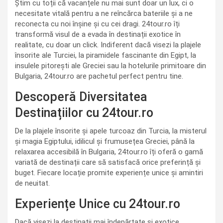
Știm cu toții că vacanțele nu mai sunt doar un lux, ci o
necesitate vitală pentru a ne reîncărca bateriile și a ne
reconecta cu noi înșine și cu cei dragi. 24tour.ro îți
transformă visul de a evada în destinații exotice în
realitate, cu doar un click. Indiferent dacă visezi la plajele
însorite ale Turciei, la piramidele fascinante din Egipt, la
insulele pitorești ale Greciei sau la hotelurile primitoare din
Bulgaria, 24tour.ro are pachetul perfect pentru tine.
Descoperă Diversitatea
Destinațiilor cu 24tour.ro
De la plajele însorite și apele turcoaz din Turcia, la misterul
și magia Egiptului, idilicul și frumusețea Greciei, până la
relaxarea accesibilă în Bulgaria, 24tour.ro îți oferă o gamă
variată de destinații care să satisfacă orice preferință și
buget. Fiecare locație promite experiențe unice și amintiri
de neuitat.
Experiențe Unice cu 24tour.ro
Dacă visezi la destinații mai îndepărtate și exotice,