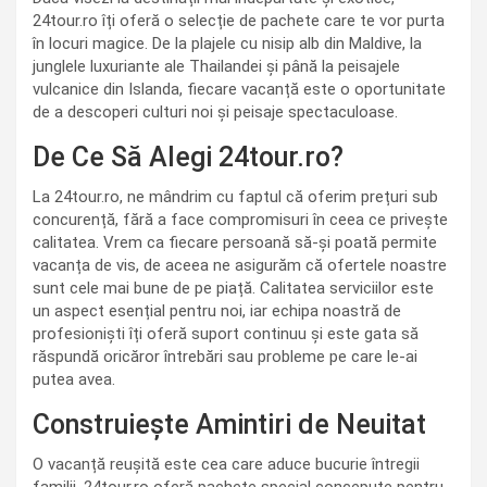
24tour.ro îți oferă o selecție de pachete care te vor purta
în locuri magice. De la plajele cu nisip alb din Maldive, la
junglele luxuriante ale Thailandei și până la peisajele
vulcanice din Islanda, fiecare vacanță este o oportunitate
de a descoperi culturi noi și peisaje spectaculoase.
De Ce Să Alegi 24tour.ro?
La 24tour.ro, ne mândrim cu faptul că oferim prețuri sub
concurență, fără a face compromisuri în ceea ce privește
calitatea. Vrem ca fiecare persoană să-și poată permite
vacanța de vis, de aceea ne asigurăm că ofertele noastre
sunt cele mai bune de pe piață. Calitatea serviciilor este
un aspect esențial pentru noi, iar echipa noastră de
profesioniști îți oferă suport continuu și este gata să
răspundă oricăror întrebări sau probleme pe care le-ai
putea avea.
Construiește Amintiri de Neuitat
O vacanță reușită este cea care aduce bucurie întregii