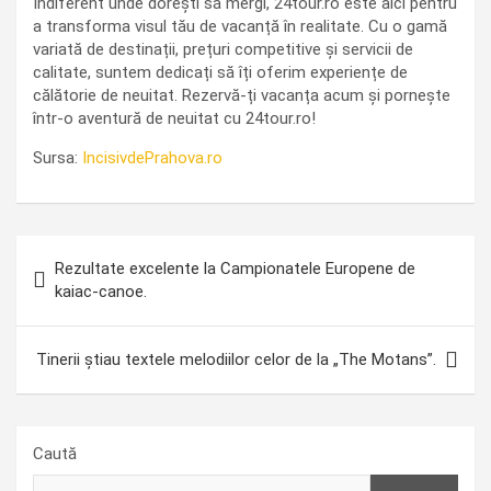
Indiferent unde dorești să mergi, 24tour.ro este aici pentru
a transforma visul tău de vacanță în realitate. Cu o gamă
variată de destinații, prețuri competitive și servicii de
calitate, suntem dedicați să îți oferim experiențe de
călătorie de neuitat. Rezervă-ți vacanța acum și pornește
într-o aventură de neuitat cu 24tour.ro!
Sursa:
IncisivdePrahova.ro
Navigare
Rezultate excelente la Campionatele Europene de
în
kaiac-canoe.
articole
Tinerii știau textele melodiilor celor de la „The Motans”.
Caută