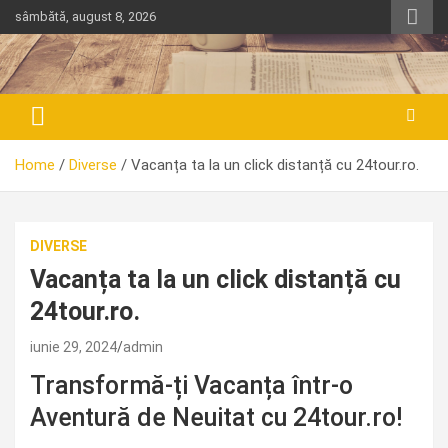
Skip
sâmbătă, august 8, 2026
to
content
Home
Diverse
Vacanța ta la un click distanță cu 24tour.ro.
DIVERSE
Vacanța ta la un click distanță cu
24tour.ro.
iunie 29, 2024
admin
Transformă-ți Vacanța într-o
Aventură de Neuitat cu 24tour.ro!