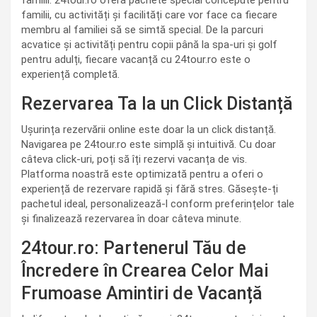
familii. 24tour.ro oferă pachete special concepute pentru
familii, cu activități și facilități care vor face ca fiecare
membru al familiei să se simtă special. De la parcuri
acvatice și activități pentru copii până la spa-uri și golf
pentru adulți, fiecare vacanță cu 24tour.ro este o
experiență completă.
Rezervarea Ta la un Click Distanță
Ușurința rezervării online este doar la un click distanță.
Navigarea pe 24tour.ro este simplă și intuitivă. Cu doar
câteva click-uri, poți să îți rezervi vacanța de vis.
Platforma noastră este optimizată pentru a oferi o
experiență de rezervare rapidă și fără stres. Găsește-ți
pachetul ideal, personalizează-l conform preferințelor tale
și finalizează rezervarea în doar câteva minute.
24tour.ro: Partenerul Tău de
Încredere în Crearea Celor Mai
Frumoase Amintiri de Vacanță