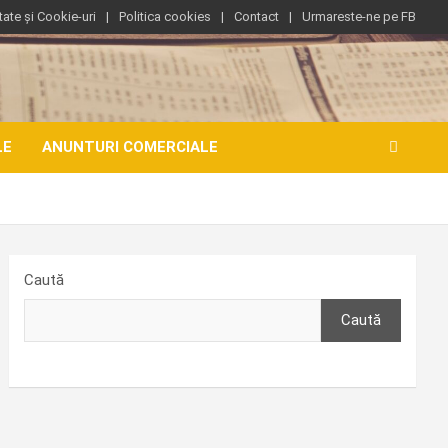
tate și Cookie-uri
Politica cookies
Contact
Urmareste-ne pe FB
LE
ANUNTURI COMERCIALE
Caută
Caută