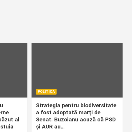
POLITICA
cu
Strategia pentru biodiversitate
erne
a fost adoptată marți de
căzut al
Senat. Buzoianu acuză că PSD
estuia
și AUR au…