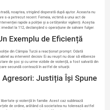
 stradă, noaptea, strigând disperată după ajutor. Aceasta nu
are s-a petrecut recent. Femeia, victimă a unui act de
ntervenției rapide a poliției și a cetățenilor vigilenți. Aceștia
t imediat la 112, declanșând o operațiune de salvare fulger.
 Un Exemplu de Eficiență
poliție din Câmpia Turzii a reacționat prompt. Odată
Gabriel au intervenit decisiv. Ei au reușit nu doar să elibereze
 stare de șoc și cu urme vizibile de violență, a fost salvată din
care secundă contează în astfel de situații.
Agresori: Justiția Își Spune
libertate și violență în familie. Acest caz subliniază
forțele de ordine, arătând că societatea nu tolerează astfel