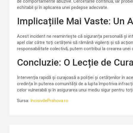
de comportamente abuzive. Cercetările continuă, iar probele
echitabil și în aplicarea unei pedepse adecvate.
Implicațiile Mai Vaste: Un A
Acest incident ne reamintește că siguranța personală și inte
apel clar către toți cetățenii să rămână vigilenți și să acțion
responsabilitate colectivă, putem contribui la crearea unei 
Concluzie: O Lecție de Cura
Intervenția rapidă și curajoasă a poliției și cetățenilor în ac
credința în puterea comunității de a lupta împotriva infracțio
celor vulnerabili și în asigurarea unui mediu sigur pentru to
Sursa:
IncisivdePrahova.ro
Navigare