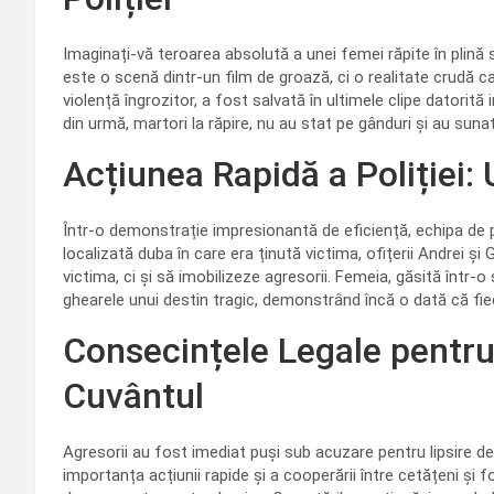
Imaginați-vă teroarea absolută a unei femei răpite în plină
este o scenă dintr-un film de groază, ci o realitate crudă c
violență îngrozitor, a fost salvată în ultimele clipe datorită i
din urmă, martori la răpire, nu au stat pe gânduri și au suna
Acțiunea Rapidă a Poliției:
Într-o demonstrație impresionantă de eficiență, echipa de 
localizată duba în care era ținută victima, ofițerii Andrei și 
victima, ci și să imobilizeze agresorii. Femeia, găsită într-o
ghearele unui destin tragic, demonstrând încă o dată că fie
Consecințele Legale pentru 
Cuvântul
Agresorii au fost imediat puși sub acuzare pentru lipsire de 
importanța acțiunii rapide și a cooperării între cetățeni și 