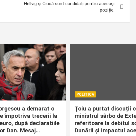
Hellvig și Ciucă sunt candidați pentru aceeași
poziție.
POLITICA
orgescu a demarat o
Ţoiu a purtat discuții 
 împotriva trecerii la
ministrul sârbo de Ext
uro, după declarațiile
referitoare la debitul s
șor Dan. Mesaj…
Dunării și impactul ac