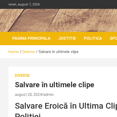
Skip
vineri, august 7, 2026
to
content
PAGINA PRINCIPALA
JUSTITIE
POLITICA
SP
Home
Diverse
Salvare în ultimele clipe
DIVERSE
Salvare în ultimele clipe
august 20, 2024
admin
Salvare Eroică în Ultima Cli
Poliției