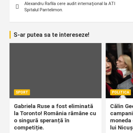
Alexandru Rafila cere audit internaţional la ATI
în
Spitalul Pantelimon.
articole
S-ar putea sa te intereseze!
SPORT
POLITICA
Gabriela Ruse a fost eliminată
Călin Ge
la Toronto! România rămâne cu
campanie
o singură speranță în
moneda e
competiție.
lui Nicu