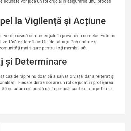
 adunate vor juca un rol crucial în asigurarea unui proces
pel la Vigilență și Acțiune
rvenția civică sunt esențiale în prevenirea crimelor. Este un
eze fără ezitare în astfel de situații. Prin unitate și
comunități mai sigure pentru toți membrii săi.
j și Determinare
est caz de răpire nu doar că a salvat o viață, dar a reiterat și
nalității. Fiecare dintre noi are un rol de jucat în protejarea
ți. Să nu uităm niciodată că, împreună, suntem mai puternici.