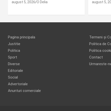
august 5, 2026
O Delia
august 5, 2
Pagina principala
Termeni și Co
Justitie
Politica de Co
Politica
Politica cook
Sport
Contact
Diverse
Urmareste-n
Editoriale
Social
Advertoriale
Anunturi comerciale