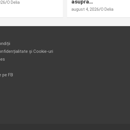
asupra…
026
O Delia
august 4, 2026
O Delia
ndiții
nfidențialitate și Cookie-uri
ies
e pe FB