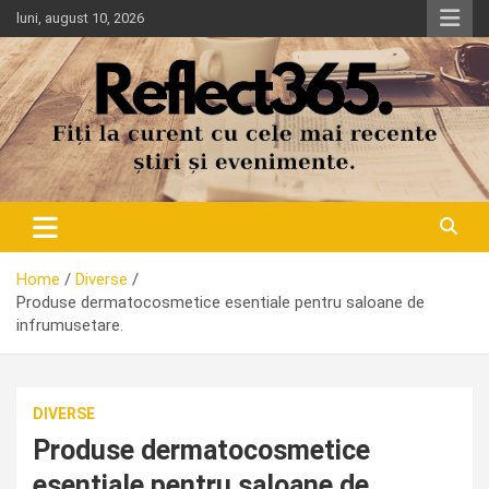
Skip
luni, august 10, 2026
to
content
Home
Diverse
Produse dermatocosmetice esentiale pentru saloane de
infrumusetare.
DIVERSE
Produse dermatocosmetice
esentiale pentru saloane de