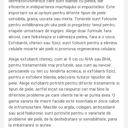
dermatocosmetice care sunt blande cu pielea, dar
eficiente in indepartarea machiajului si impuritatilor. Este
important sa ai optiuni pentru diferite tipuri de piele:
sensibila, grasa, uscata sau mixta. Tonerele sunt folosite
pentru echilibrarea ph-ului pielii si pregatesc tenul pentru
etapele urmatoare de ingrijire. Alege doar formule fara
alcool, care hidrateaza si calmeaza pielea, fara a o usca.
Exfoliantii, chimici sau fizici, sunt folositi pentru a elimina
celulele moarte ale pielii si promova regenerarea celulara.
Alege exfolianti chimici, cum ar fi cei cu AHA sau BHA,
pentru tratamentele mai profunde, asa cum au nevoie
persoanele cu ten cu tendinta acneica, si exfolianti fizici,
pentru o exfoliere blanda, adecvata tuturor tipurilor de
piele. Alege exfolianti potriviti pentru diferite tratamente si
tipuri de piele, astfel incat sa raspunzi cat mai bine la
diferitele probleme pe care clientii tai le-ar putea avea. O
gama variata de masti faciale este esentiala in orice salon
de infrumusetare. Mastile cu argila, colagen, antioxidanti
sau acid hialuronic sunt potrivite pentru o varietate de
probleme ale pielii, de la deshidratare si sensibilitate, pana
la imbatranire si acnee.