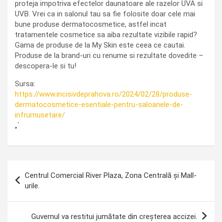
proteja impotriva efectelor daunatoare ale razelor UVA si
UVB. Vrei ca in salonul tau sa fie folosite doar cele mai
bune produse dermatocosmetice, astfel incat
tratamentele cosmetice sa aiba rezultate vizibile rapid?
Gama de produse de la My Skin este ceea ce cautai.
Produse de la brand-uri cu renume si rezultate dovedite –
descopera-le si tu!
Sursa:
https://www.incisivdeprahova.ro/2024/02/28/produse-
dermatocosmetice-esentiale-pentru-saloanele-de-
infrumusetare/
„`
Navigare
Centrul Comercial River Plaza, Zona Centrală și Mall-
în
urile.
articole
Guvernul va restitui jumătate din creșterea accizei.