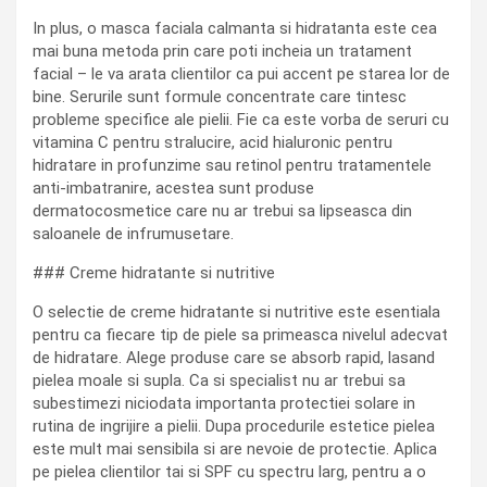
In plus, o masca faciala calmanta si hidratanta este cea
mai buna metoda prin care poti incheia un tratament
facial – le va arata clientilor ca pui accent pe starea lor de
bine. Serurile sunt formule concentrate care tintesc
probleme specifice ale pielii. Fie ca este vorba de seruri cu
vitamina C pentru stralucire, acid hialuronic pentru
hidratare in profunzime sau retinol pentru tratamentele
anti-imbatranire, acestea sunt produse
dermatocosmetice care nu ar trebui sa lipseasca din
saloanele de infrumusetare.
### Creme hidratante si nutritive
O selectie de creme hidratante si nutritive este esentiala
pentru ca fiecare tip de piele sa primeasca nivelul adecvat
de hidratare. Alege produse care se absorb rapid, lasand
pielea moale si supla. Ca si specialist nu ar trebui sa
subestimezi niciodata importanta protectiei solare in
rutina de ingrijire a pielii. Dupa procedurile estetice pielea
este mult mai sensibila si are nevoie de protectie. Aplica
pe pielea clientilor tai si SPF cu spectru larg, pentru a o