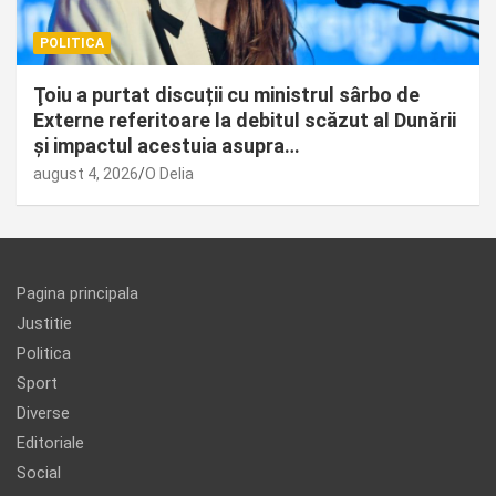
POLITICA
Ţoiu a purtat discuții cu ministrul sârbo de
Externe referitoare la debitul scăzut al Dunării
și impactul acestuia asupra…
august 4, 2026
O Delia
Pagina principala
Justitie
Politica
Sport
Diverse
Editoriale
Social