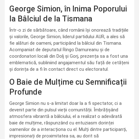
George Simion, în Inima Poporului
la Bâlciul de la Tismana
Într-o zi de sărbătoare, când românii își onorează tradițiile
și valorile, George Simion, liderul partidului AUR, a ales să
fie alături de oameni, participând la bâlciul din Tismana.
Acompaniat de deputatul Ringo Damureanu și de
coordonatori locali din Dolj și Gorj, prezența sa a fost una
emblematică, subliniind angajamentul său față de cetățeni
și dorința de a fi în contact direct cu electoratul.
O Baie de Mulțime cu Semnificații
Profunde
George Simion nu s-a limitat doar la a fi spectator, ci a
devenit parte din pulsul vieții comunității. Îmbrățișând
atmosfera vibrantă a bâlciului, el a realizat o adevărată
baie de mulțime, răspunzând cu entuziasm dorinței
oamenilor de a interacționa cu el. Mulți dintre participanți,
impresionați de proximitatea sa, au dorit să