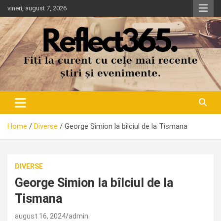
Skip
vineri, august 7, 2026
to
content
Home
Diverse
George Simion la bîlciul de la Tismana
DIVERSE
George Simion la bîlciul de la
Tismana
august 16, 2024
admin