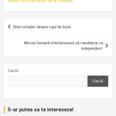
simion-vizita-la-balciul-de-la-tismana/
Navigare
Ghid complet despre rujul de buze.
în
articole
Mircea Geoană intenționează să candideze ca
independent.
Caută
Caută
S-ar putea sa te intereseze!