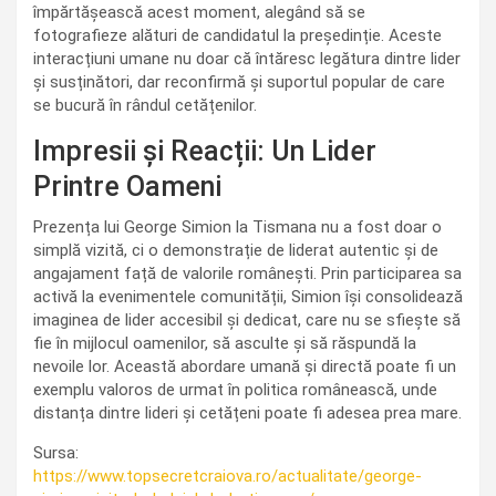
împărtășească acest moment, alegând să se
fotografieze alături de candidatul la președinție. Aceste
interacțiuni umane nu doar că întăresc legătura dintre lider
și susținători, dar reconfirmă și suportul popular de care
se bucură în rândul cetățenilor.
Impresii și Reacții: Un Lider
Printre Oameni
Prezența lui George Simion la Tismana nu a fost doar o
simplă vizită, ci o demonstrație de liderat autentic și de
angajament față de valorile românești. Prin participarea sa
activă la evenimentele comunității, Simion își consolidează
imaginea de lider accesibil și dedicat, care nu se sfiește să
fie în mijlocul oamenilor, să asculte și să răspundă la
nevoile lor. Această abordare umană și directă poate fi un
exemplu valoros de urmat în politica românească, unde
distanța dintre lideri și cetățeni poate fi adesea prea mare.
Sursa:
https://www.topsecretcraiova.ro/actualitate/george-