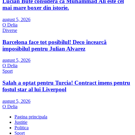
Lucian Bute consideră că Muhammad Ali este cel
mai mare boxer din istorie.
august 5, 2026
O Delia
Diverse
Barcelona face tot posibilul! Deco încearcă
imposibilul pentru Julian Alvarez
august 5, 2026
O Delia
Sport
Salah a optat pentru Turcia! Contract imens pentru
fostul star al lui Liverpool
august 5, 2026
O Delia
Pagina principala
Justitie
Politica
Sport