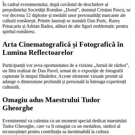
În cadrul evenimentului, după cuvântul de deschidere al
președintelui Societății Române „Dorul”, domnul Cristian Pascu, se
vor decerna 12 diplome și medalii unor personalități marcante ale
culturii românești. Printre laureați se numără Dan Puric, Rareș
Prisacariu și Adrian Badea, alături de alte figuri emblematic pentru
spiritul românesc.
Arta Cinematografică și Fotografică în
Lumina Reflectoarelor
Participanții vor avea oportunitatea de a viziona „Jurnal de război”,
un film realizat de Dan Pavel, urmat de o expoziție de fotografii
capturate în timpul filmărilor. Aceste elemente vizuale promit să
adauge o dimensiune profundă și personală la întreaga experiență
culturală.
Omagiu adus Maestrului Tudor
Gheorghe
Evenimentul va culmina cu un moment special dedicat maestrului
Tudor Gheorghe, care va fi omagiat cu un medalion, simbol al
recunoștinței pentru contribuția sa inestimabilă la cultura