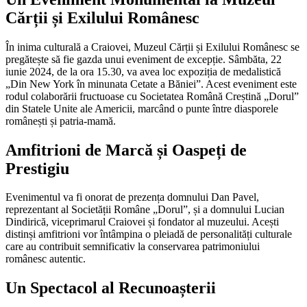
Cărții și Exilului Românesc
În inima culturală a Craiovei, Muzeul Cărții și Exilului Românesc se
pregătește să fie gazda unui eveniment de excepție. Sâmbăta, 22
iunie 2024, de la ora 15.30, va avea loc expoziția de medalistică
„Din New York în minunata Cetate a Băniei”. Acest eveniment este
rodul colaborării fructuoase cu Societatea Română Creștină „Dorul”
din Statele Unite ale Americii, marcând o punte între diasporele
românești și patria-mamă.
Amfitrioni de Marcă și Oaspeți de
Prestigiu
Evenimentul va fi onorat de prezența domnului Dan Pavel,
reprezentant al Societății Române „Dorul”, și a domnului Lucian
Dindirică, viceprimarul Craiovei și fondator al muzeului. Acești
distinși amfitrioni vor întâmpina o pleiadă de personalități culturale
care au contribuit semnificativ la conservarea patrimoniului
românesc autentic.
Un Spectacol al Recunoașterii