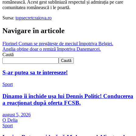
românească. Acest gest subliniază respectul și admirația pe care
comunitatea românească i le poartă.
Sursa:
topsecretcraiova.ro
Navigare în articole
Florinel Coman se pregătește de meciul împotriva Belgiei.
Anglia obține doar o remiză împotriva Danemarcei.
Caută
Caută
S-ar putea sa te intereseze!
Sport
Dinamo îi închide ușa lui Dennis Politic! Conducerea
a reacționat după oferta FCSB.
august 5, 2026
O Delia
Sport