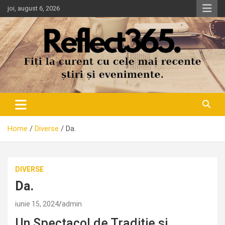
Skip
joi, august 6, 2026
to
content
Home
Diverse
Da.
DIVERSE
Da.
iunie 15, 2024
admin
Un Spectacol de Tradiție și