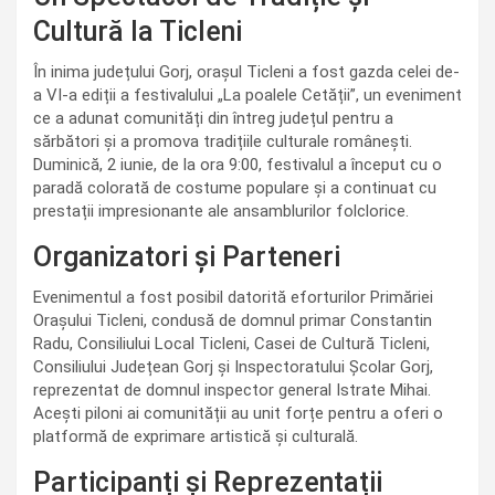
Cultură la Ticleni
În inima județului Gorj, orașul Ticleni a fost gazda celei de-
a VI-a ediții a festivalului „La poalele Cetății”, un eveniment
ce a adunat comunități din întreg județul pentru a
sărbători și a promova tradițiile culturale românești.
Duminică, 2 iunie, de la ora 9:00, festivalul a început cu o
paradă colorată de costume populare și a continuat cu
prestații impresionante ale ansamblurilor folclorice.
Organizatori și Parteneri
Evenimentul a fost posibil datorită eforturilor Primăriei
Orașului Ticleni, condusă de domnul primar Constantin
Radu, Consiliului Local Ticleni, Casei de Cultură Ticleni,
Consiliului Județean Gorj și Inspectoratului Școlar Gorj,
reprezentat de domnul inspector general Istrate Mihai.
Acești piloni ai comunității au unit forțe pentru a oferi o
platformă de exprimare artistică și culturală.
Participanți și Reprezentații