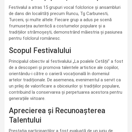
Festivalul a atras 15 grupuri vocal folclorice și ansambluri
de dans din localități precum Runcu, Tg Carbunesti,
Turceni, și multe altele. Fiecare grup a adus pe scenă
frumusețea autentică a costumelor populare și a
tradițiilor strămoșești, demonstrând măiestria și pasiunea
pentru folclorul românesc.
Scopul Festivalului
Principalul obiectiv al festivalului „La poalele Cetății” a fost
de a descoperi și promova talentele artistice ale copiilor,
orientându-i către o carieră vocațională în domeniul
artelor tradiționale. De asemenea, evenimentul a servit ca
un prilej de valorificare a obiceiurilor și tradițiilor populare,
contribuind la conservarea și perpetuarea acestora pentru
generațiile viitoare.
Aprecierea și Recunoașterea
Talentului
Prestația participanților a fost evaluată de un juriu de