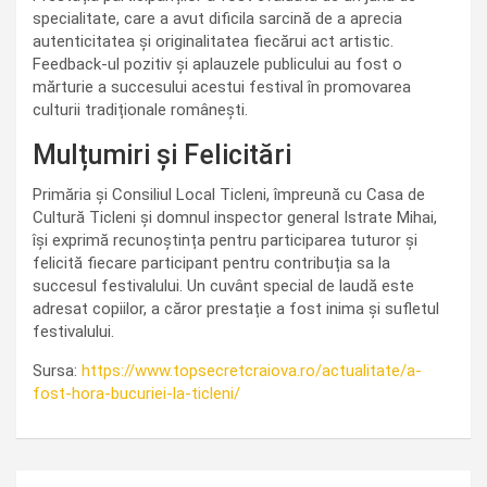
specialitate, care a avut dificila sarcină de a aprecia
autenticitatea și originalitatea fiecărui act artistic.
Feedback-ul pozitiv și aplauzele publicului au fost o
mărturie a succesului acestui festival în promovarea
culturii tradiționale românești.
Mulțumiri și Felicitări
Primăria și Consiliul Local Ticleni, împreună cu Casa de
Cultură Ticleni și domnul inspector general Istrate Mihai,
își exprimă recunoștința pentru participarea tuturor și
felicită fiecare participant pentru contribuția sa la
succesul festivalului. Un cuvânt special de laudă este
adresat copiilor, a căror prestație a fost inima și sufletul
festivalului.
Sursa:
https://www.topsecretcraiova.ro/actualitate/a-
fost-hora-bucuriei-la-ticleni/
Navigare