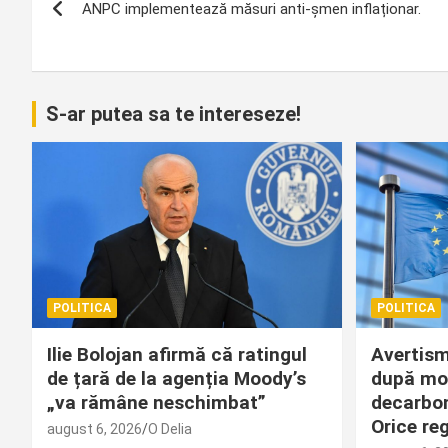
ANPC implementează măsuri anti-șmen inflaționar.
în
articole
S-ar putea sa te intereseze!
POLITICA
POLITICA
Ilie Bolojan afirmă că ratingul
Avertism
de țară de la agenția Moody’s
după mod
„va rămâne neschimbat”
decarbon
Orice re
august 6, 2026
O Delia