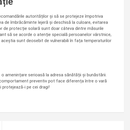
ție
ecomandările autorităților și să se protejeze împotriva
rea de îmbrăcăminte lejeră și deschisă la culoare, evitarea
elor de protecție solară sunt doar câteva dintre măsurile
nt să se acorde o atenție specială persoanelor vârstnice,
 aceștia sunt deosebit de vulnerabili în fața temperaturilor
 o amenințare serioasă la adresa sănătății și bunăstării.
comportament preventiv pot face diferența între o vară
i protejează-i pe cei dragi!