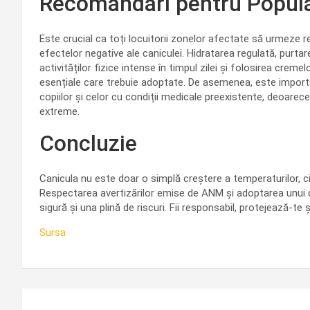
Recomandări pentru Popula
Este crucial ca toți locuitorii zonelor afectate să urmeze r
efectelor negative ale caniculei. Hidratarea regulată, purta
activităților fizice intense în timpul zilei și folosirea crem
esențiale care trebuie adoptate. De asemenea, este importa
copiilor și celor cu condiții medicale preexistente, deoarece
extreme.
Concluzie
Canicula nu este doar o simplă creștere a temperaturilor, ci
Respectarea avertizărilor emise de ANM și adoptarea unui 
sigură și una plină de riscuri. Fii responsabil, protejează-te ș
Sursa
Navigare