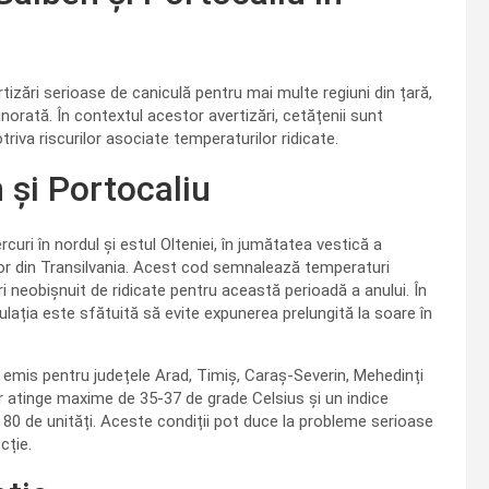
zări serioase de caniculă pentru mai multe regiuni din țară,
norată. În contextul acestor avertizări, cetățenii sunt
riva riscurilor asociate temperaturilor ridicate.
 și Portocaliu
uri în nordul și estul Olteniei, în jumătatea vestică a
or din Transilvania. Acest cod semnalează temperaturi
i neobișnuit de ridicate pentru această perioadă a anului. În
ulația este sfătuită să evite expunerea prelungită la soare în
 emis pentru județele Arad, Timiș, Caraș-Severin, Mehedinți
vor atinge maxime de 35-37 de grade Celsius și un indice
80 de unități. Aceste condiții pot duce la probleme serioase
cție.