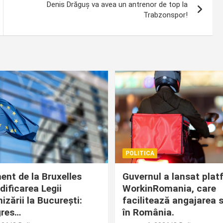
Denis Drăguș va avea un antrenor de top la
Trabzonspor!
POLITICA
ent de la Bruxelles
Guvernul a lansat pla
ificarea Legii
WorkinRomania, care
izării la București:
facilitează angajarea s
gres…
în România.