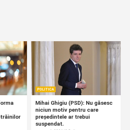
POLITICA
tforma
Mihai Ghigiu (PSD): Nu găsesc
niciun motiv pentru care
trăinilor
președintele ar trebui
suspendat.