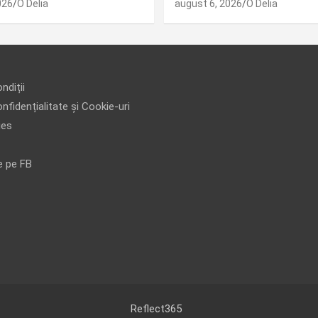
026
O Delia
august 6, 2026
O Delia
ndiții
nfidențialitate și Cookie-uri
ies
e pe FB
Reflect365