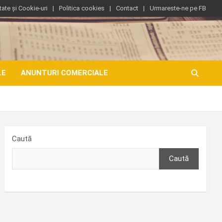
tate și Cookie-uri
Politica cookies
Contact
Urmareste-ne pe FB
LE
ANUNTURI COMERCIALE
Caută
Caută