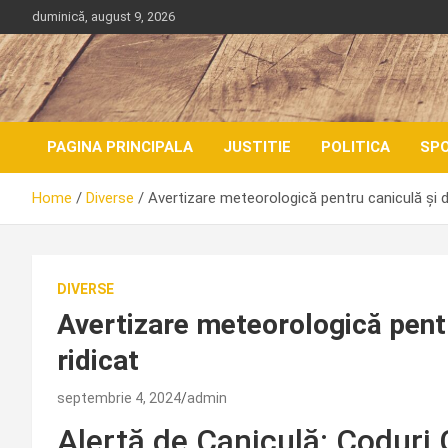
Skip
duminică, august 9, 2026
to
content
PAGINA PRINCIPALA
JUSTITIE
POLITICA
SP
Home
Diverse
Avertizare meteorologică pentru caniculă și d
DIVERSE
Avertizare meteorologică pentr
ridicat
septembrie 4, 2024
admin
Alertă de Caniculă: Coduri 