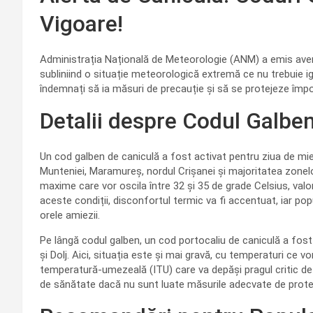
Vigoare!
Administrația Națională de Meteorologie (ANM) a emis averti
subliniind o situație meteorologică extremă ce nu trebuie ig
îndemnați să ia măsuri de precauție și să se protejeze împot
Detalii despre Codul Galben
Un cod galben de caniculă a fost activat pentru ziua de mierc
Munteniei, Maramureș, nordul Crișanei și majoritatea zonel
maxime care vor oscila între 32 și 35 de grade Celsius, valor
aceste condiții, disconfortul termic va fi accentuat, iar pop
orele amiezii.
Pe lângă codul galben, un cod portocaliu de caniculă a fost
și Dolj. Aici, situația este și mai gravă, cu temperaturi ce 
temperatură-umezeală (ITU) care va depăși pragul critic de 
de sănătate dacă nu sunt luate măsurile adecvate de prote